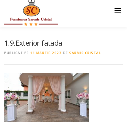
Sari
la
Meniu
conținut
DESPRE NOI
ACTIVITATI
OFERTE SPECIALE
1.9.Exterior fatada
PUBLICAT PE
11 MARTIE 2023
DE
SARMIS CRISTAL
GALERIE FOTO
RESTAURANT
TARIFE
CONTACT